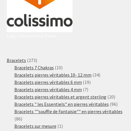
Logo Colissimo La Poste
273
Bracelets
273
produits
10
Bracelets 7 Chakras
10
produits
34
Bracelets pierres véritables 10- 12 mm
34
19
produits
Bracelets pierres véritables 6 mm
19
7
produits
Bracelets pierres véritables 4 mm
7
produits
20
Bracelets pierres véritables et argent sterling
20
produits
96
Bracelets " les Essentiels" en pierres véritables
96
produit
Bracelets ""souffle de Fantaisie"" en pierres véritables
86
86
produits
1
Bracelets sur mesure
1