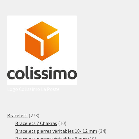
Logo Colissimo La Poste
273
Bracelets
273
produits
10
Bracelets 7 Chakras
10
produits
34
Bracelets pierres véritables 10- 12 mm
34
19
produits
Bracelets pierres véritables 6 mm
19