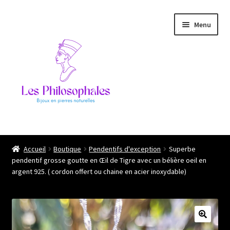
Aller
Aller
Menu
à
au
la
contenu
navigation
Ouvrir
Les philosophales
le
Accueil
Boutique
Pendentifs d'exception
Superbe
menu
pendentif grosse goutte en Œil de Tigre avec un bélière oeil en
L’atelier
enfant
argent 925. ( cordon offert ou chaine en acier inoxydable)
Boutique
Ils me font confiance !