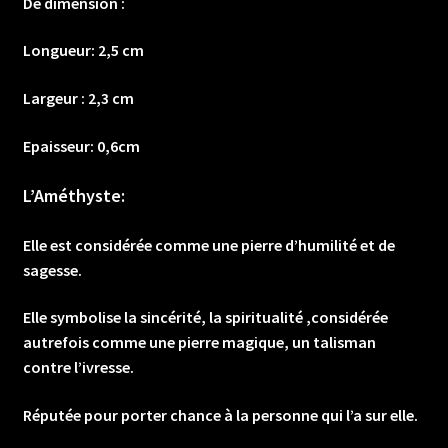
De dimension :
acier
inoxydable
Longueur: 2,5 cm
en
cadeau)
Largeur : 2,3 cm
Epaisseur: 0,6cm
L’Améthyste:
Elle est considérée comme une pierre d’humilité et de
sagesse.
Elle symbolise la sincérité, la spiritualité ,considérée
autrefois comme une pierre magique, un talisman
contre l’ivresse.
Réputée pour porter chance à la personne qui l’a sur elle.