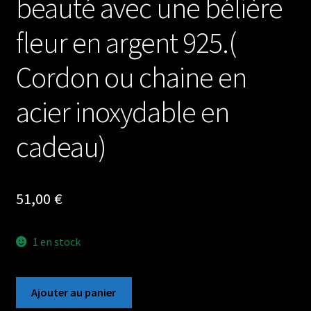
beauté avec une bélière
fleur en argent 925.(
Cordon ou chaine en
acier inoxydable en
cadeau)
51,00
€
1 en stock
quantité
Ajouter au panier
de