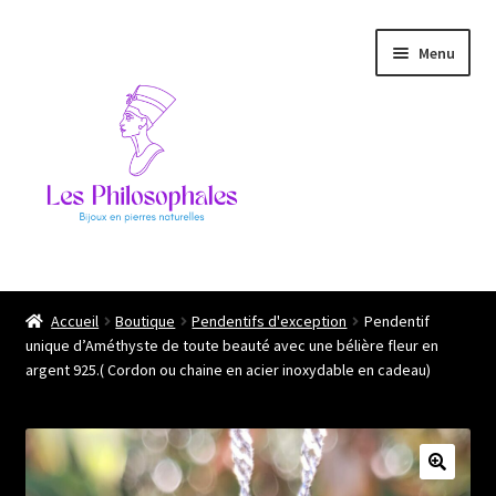
Aller
Aller
Menu
à
au
la
contenu
navigation
Ouvrir
Les philosophales
le
Accueil
Boutique
Pendentifs d'exception
Pendentif
menu
unique d’Améthyste de toute beauté avec une bélière fleur en
L’atelier
enfant
argent 925.( Cordon ou chaine en acier inoxydable en cadeau)
Boutique
Ils me font confiance !