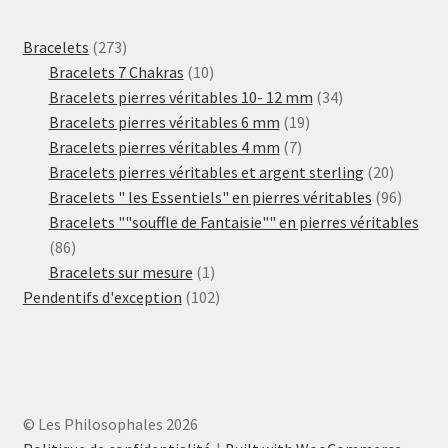
273
Bracelets
273
produits
10
Bracelets 7 Chakras
10
produits
34
Bracelets pierres véritables 10- 12 mm
34
19
produits
Bracelets pierres véritables 6 mm
19
7
produits
Bracelets pierres véritables 4 mm
7
produits
20
Bracelets pierres véritables et argent sterling
20
produits
96
Bracelets " les Essentiels" en pierres véritables
96
produit
Bracelets ""souffle de Fantaisie"" en pierres véritables
86
86
produits
1
Bracelets sur mesure
1
produit
102
Pendentifs d'exception
102
produits
© Les Philosophales 2026