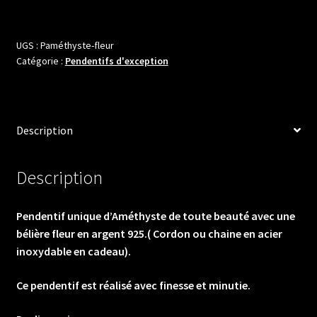
Pendentif
unique
d'Améthyste
UGS :
Paméthyste-fleur
Catégorie :
Pendentifs d'exception
de
toute
beauté
avec
Description
une
bélière
fleur
Description
en
argent
Pendentif unique d’Améthyste de toute beauté avec une
925.
bélière fleur en argent 925.( Cordon ou chaine en acier
(
inoxydable en cadeau).
Cordon
ou
Ce pendentif est réalisé avec finesse et minutie.
chaine
en