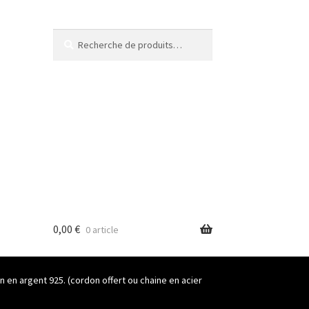
Recherche
Recherche
pour :
0,00
€
0 article
n en argent 925. (cordon offert ou chaine en acier