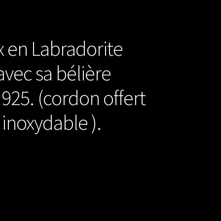
x en Labradorite
avec sa bélière
 925. (cordon offert
 inoxydable ).