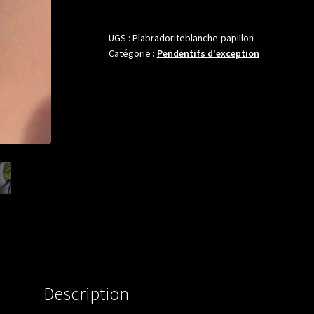
Pendentif
précieux
en
UGS :
Plabradoriteblanche-papillon
Catégorie :
Pendentifs d'exception
Labradorite
Blanche
véritable
avec
sa
bélière
papillon
en
argent
925.
(cordon
offert
ou
chaine
Description
en