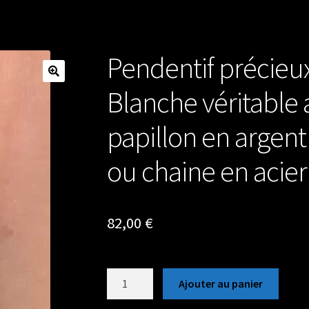
Pendentif précieu
Blanche véritable 
papillon en argent
ou chaine en acier
82,00
€
quantité
Ajouter au panier
de