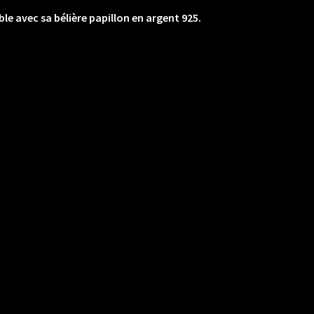
le avec sa bélière papillon en argent 925.
ements. Nous jouons la transparence pour
de la Labradorite Blanche très onéreuse ne
la Péristérite.
he: