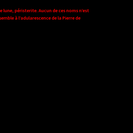
e lune, péristerite.
Aucun de ces noms n’est
semble à l’adularescence de la Pierre de
e blanche en tant que pierre de lune, cette
es deux se confondent souvent et ont un
apie sont différentes. La labradorite
 de lune a des vertus qui lui sont propres.
quité, la Labradorite blanche était
aux cycles menstruels
.