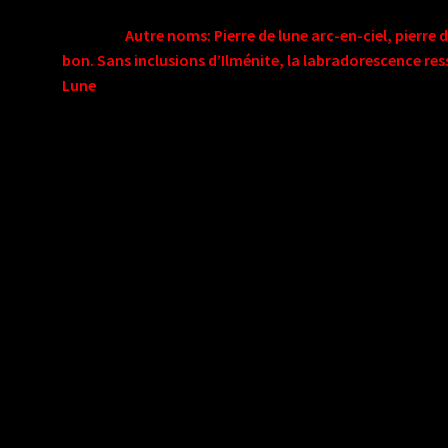
A savoir:
Autre noms: Pierre de lune arc-en-ciel, pierre d
bon. Sans inclusions d’Ilménite, la labradorescence res
Lune
La labradorite blanche existe en tant que telle
il ne s’agit pas d’une pierre de lune.
Nombreux seront ceux qui vous vendront une labradorit
dernière étant beaucoup plus onéreuse et plus rare. L
aspect très similaire, par contre les vertus en lithothér
blanche a toutes les vertus de la labradorite et la pierre
L’histoire de la labradorite blanche
Confondue avec la pierre de lune, pendant toute l’Anti
essentiellement associée à la
fécondité, à la féminité et 