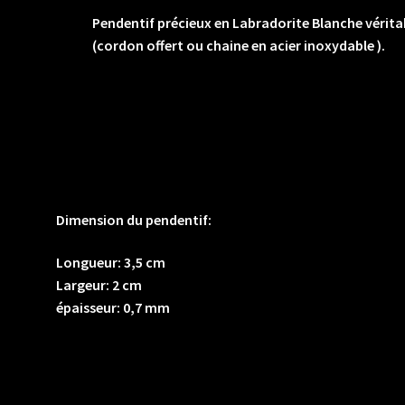
acier
Pendentif précieux en Labradorite Blanche véritab
inoxydable
(cordon offert ou chaine en acier inoxydable ).
).
Labradorite blanche
Toutes nos Labradorites sont véritables et sans trait
tout car les personnes désireuses d’avoir les bienfaits 
veulent pas se retrouver avec de la Pierre de Lune ou de 
Dimension du pendentif:
Longueur: 3,5 cm
Largeur: 2 cm
épaisseur: 0,7 mm
Pays d’origine: Inde
Informations gemmologiques sur la labradorite blanc