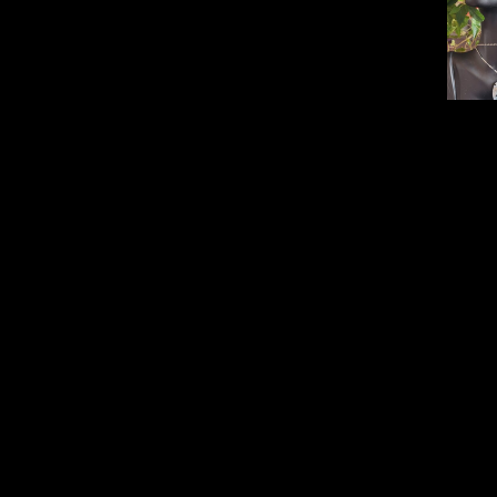
rnes.
 la Labradorite blanche éloigne les tempêtes
de se sentir mieux dans leur peau
que la Labradorite blanche va réellement être
. Les plus grands bijoutiers vont s’inspirer
pièces.
René Lalique va par exemple mettre
ublic dont la labradorite blanche,
avec qui il
es et séduisent les personnes qui cherchent
ule avec des ailes taillées dans une
été à la mode et très populaire dans les