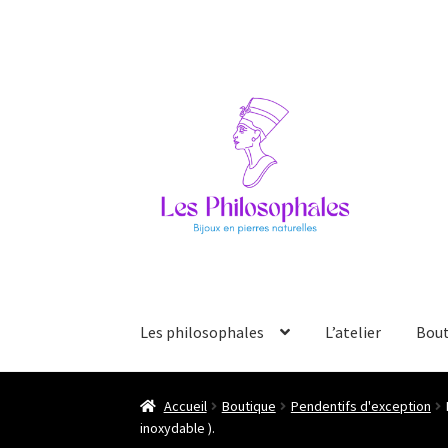
Aller
Aller
à
au
la
contenu
navigation
Les philosophales
L’atelier
Bout
Accueil
Boutique
Pendentifs d'exception
inoxydable ).