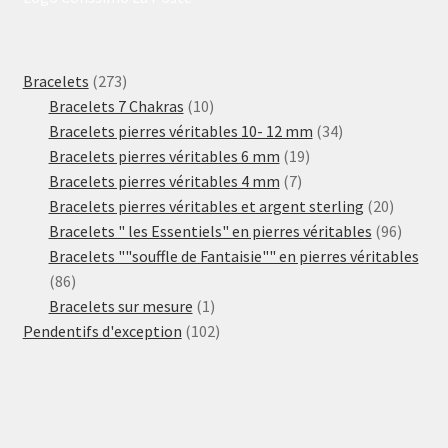
273
Bracelets
273
produits
10
Bracelets 7 Chakras
10
produits
34
Bracelets pierres véritables 10- 12 mm
34
19
produits
Bracelets pierres véritables 6 mm
19
7
produits
Bracelets pierres véritables 4 mm
7
produits
20
Bracelets pierres véritables et argent sterling
20
produits
96
Bracelets " les Essentiels" en pierres véritables
96
produit
Bracelets ""souffle de Fantaisie"" en pierres véritables
86
86
produits
1
Bracelets sur mesure
1
produit
102
Pendentifs d'exception
102
produits