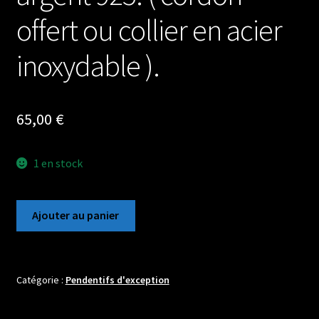
offert ou collier en acier
inoxydable ).
65,00
€
1 en stock
quantité
Ajouter au panier
de
Pendentif
bleu
intense
Catégorie :
Pendentifs d'exception
en
Apatite