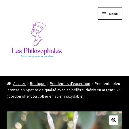
Aller
Aller
Menu
à
au
la
contenu
navigation
Ouvrir
Les philosophales
le
Accueil
Boutique
Pendentifs d'exception
Pendentif bleu
menu
intense en Apatite de qualité avec sa bélière Phénix en argent 925.
L’atelier
enfant
( cordon offert ou collier en acier inoxydable ).
Boutique
Ils me font confiance !