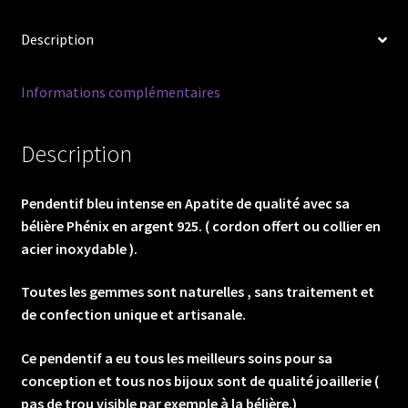
de
Description
qualité
avec
sa
Informations complémentaires
bélière
Phénix
Description
en
argent
925.
Pendentif bleu intense en Apatite de qualité avec sa
(
bélière Phénix en argent 925. ( cordon offert ou collier en
cordon
acier inoxydable ).
offert
ou
Toutes les gemmes sont naturelles , sans traitement et
collier
de confection unique et artisanale.
en
Ce pendentif a eu tous les meilleurs soins pour sa
acier
conception et tous nos bijoux sont de qualité joaillerie (
inoxydable
pas de trou visible par exemple à la bélière.)
).