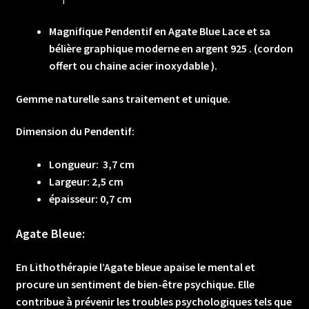
925
.
Magnifique Pendentif en Agate Blue Lace et sa
(cordon
bélière graphique moderne en argent 925 . (cordon
offert
offert ou chaine acier inoxydable ).
ou
Gemme naturelle sans traitement et unique.
chaine
acier
Dimension du Pendentif:
inoxydable
)
Longueur: 3,7 cm
Largeur: 2,5 cm
épaisseur: 0,7 cm
Agate Bleue:
En Lithothérapie l’Agate bleue apaise le mental et
procure un sentiment de bien-être psychique. Elle
contribue à prévenir les troubles psychologiques tels que