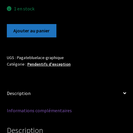
1 en stock
quantité
Ajouter au panier
de
Magnifique
Pendentif
en
UGS :
Pagatebluelace-graphique
Catégorie :
Pendentifs d'exception
Agate
Blue
Lace
et
Description
sa
bélière
graphique
Informations complémentaires
moderne
en
Description
argent