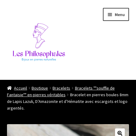
Aller
Aller
Menu
à
au
la
contenu
navigation
Ouvrir
Les philosophales
le
Accueil
Boutique
Bracelets
Bracelets ""souffle de
menu
Fantaisie"" en pierres véritables
Bracelet en pierres boules 8mm
L’atelier
enfant
de Lapis Lazuli, D’Amazonite et d’Hématite avec escargots et logo
argentés.
Boutique
Ils me font confiance !