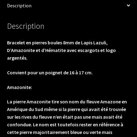
Description
D'Amazonite
et
d'Hématite
Description
avec
escargots
Bracelet en pierres boules 8mm de Lapis Lazuli,
et
D’Amazonite et d’Hématite avec escargots et logo
logo
argentés.
argentés.
Convient pour un poignet de 16 à 17 cm.
Amazonite:
La pierre Amazonite tire son nom du fleuve Amazone en
Amérique du Sud même si la pierre qui avait été trouvée
sur les rives du fleuve n’en était pas une mais avait été
confondue. Le nom est toutefois rester en référence à
cette pierre majoritairement bleue ou verte mais