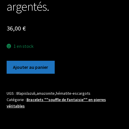
argentés.
36,00
€
1 en stock
quantité
Ajouter au panier
de
Bracelet
en
pierres
UGS :
Blapislazuli,amazonite,hématite-escargots
Catégorie :
Bracelets ""souffle de Fantaisie"" en pierres
boules
véritables
8mm
de
Lapis
Lazuli,