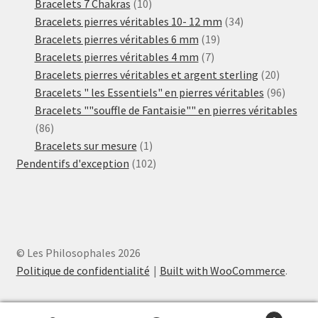
produits
10
Bracelets 7 Chakras
10
produits
34
Bracelets pierres véritables 10- 12 mm
34
19
produits
Bracelets pierres véritables 6 mm
19
7
produits
Bracelets pierres véritables 4 mm
7
produits
20
Bracelets pierres véritables et argent sterling
20
produits
96
Bracelets " les Essentiels" en pierres véritables
96
produit
Bracelets ""souffle de Fantaisie"" en pierres véritables
86
86
produits
1
Bracelets sur mesure
1
produit
102
Pendentifs d'exception
102
produits
© Les Philosophales 2026
Politique de confidentialité
Built with WooCommerce
.