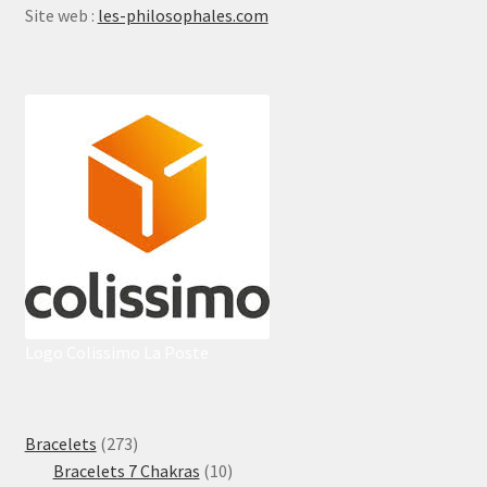
Site web :
les-philosophales.com
Logo Colissimo La Poste
273
Bracelets
273
produits
10
Bracelets 7 Chakras
10