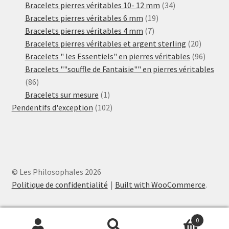
produits
34
Bracelets pierres véritables 10- 12 mm
34
19
produits
Bracelets pierres véritables 6 mm
19
7
produits
Bracelets pierres véritables 4 mm
7
produits
20
Bracelets pierres véritables et argent sterling
20
produits
96
Bracelets " les Essentiels" en pierres véritables
96
produit
Bracelets ""souffle de Fantaisie"" en pierres véritables
86
86
produits
1
Bracelets sur mesure
1
produit
102
Pendentifs d'exception
102
produits
© Les Philosophales 2026
Politique de confidentialité
Built with WooCommerce
.
0