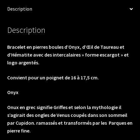
Taureau
Description
et
d'Hématite
avec
Description
des
intercalaires"
Bracelet en pierres boules d’Onyx, d’Œil de Taureau et
forme
d’Hématite avec des intercalaires » forme escargot » et
escargot"
logo argentés.
et
logo
Convient pour un poignet de 16 à 17,5 cm.
argentés
Onyx
Onux en grec signifie Griffes et selon la mythologie il
s’agirait des ongles de Venus coupés dans son sommeil
par Cupidon. ramassés et transformés par les Parques en
pierre fine.