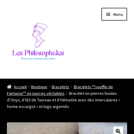
Aller
Aller
Menu
à
au
la
contenu
navigation
Ouvrir
Les philosophales
le
Accueil
Boutique
Bracelets
Bracelets ""souffle de
menu
Fantaisie"" en pierres véritables
Bracelet en pierres boules
L’atelier
enfant
d’Onyx, d’Œil de Taureau et d’Hématite avec des intercalaires »
forme escargot » et logo argentés
Boutique
Ils me font confiance !