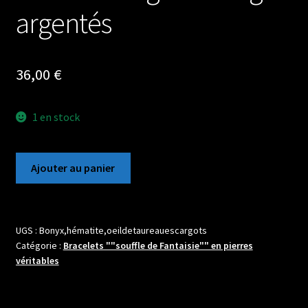
argentés
36,00
€
1 en stock
quantité
Ajouter au panier
de
Bracelet
en
pierres
UGS :
Bonyx,hématite,oeildetaureauescargots
Catégorie :
Bracelets ""souffle de Fantaisie"" en pierres
boules
véritables
d'Onyx,
d'Œil
de