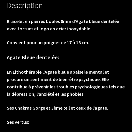
tortues
Description
et
logo
Bracelet en pierres boules 8mm d’Agate bleue dentelée
en
avec tortues et logo en acier inoxydable.
acier
inoxydable.
Convient pour un poignet de 17 à 18 cm.
Agate Bleue dentelée:
En Lithothérapie l’Agate bleue apaise le mental et
procure un sentiment de bien-être psychique. Elle
contribue à prévenir les troubles psychologiques tels que
la dépression, l’anxiété et les phobies.
Ses Chakras Gorge et 3ème œil et ceux de l’agate.
Ses vertus: