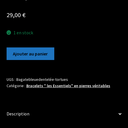
29,00
€
1 en stock
quantité
Ajouter au panier
de
Bracelet
en
pierres
UGS :
Bagatebleuedentelée-tortues
Catégorie :
Bracelets " les Essentiels" en pierres véritables
boules
8mm
d'Agate
bleue
Description
dentelée
avec