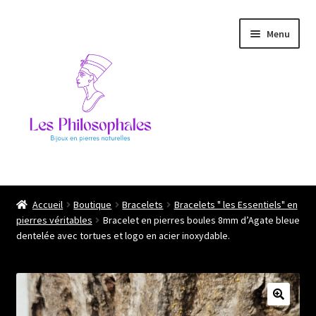
Aller
Aller
Menu
à
au
la
contenu
navigation
Ouvrir
Les philosophales
le
Accueil
Boutique
Bracelets
Bracelets " les Essentiels" en
menu
pierres véritables
Bracelet en pierres boules 8mm d’Agate bleue
L’atelier
enfant
dentelée avec tortues et logo en acier inoxydable.
Boutique
Ils me font confiance !