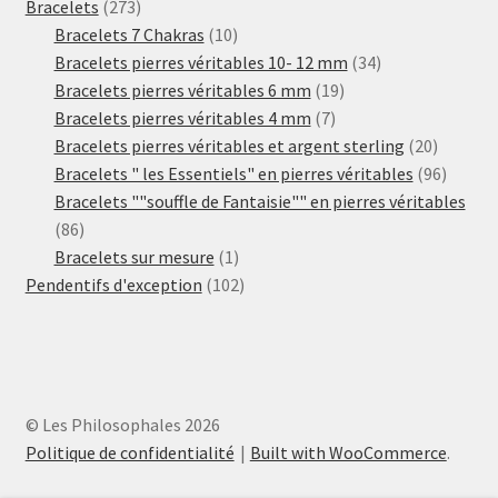
273
Bracelets
273
produits
10
Bracelets 7 Chakras
10
produits
34
Bracelets pierres véritables 10- 12 mm
34
19
produits
Bracelets pierres véritables 6 mm
19
7
produits
Bracelets pierres véritables 4 mm
7
produits
20
Bracelets pierres véritables et argent sterling
20
produits
96
Bracelets " les Essentiels" en pierres véritables
96
produit
Bracelets ""souffle de Fantaisie"" en pierres véritables
86
86
produits
1
Bracelets sur mesure
1
produit
102
Pendentifs d'exception
102
produits
© Les Philosophales 2026
Politique de confidentialité
Built with WooCommerce
.