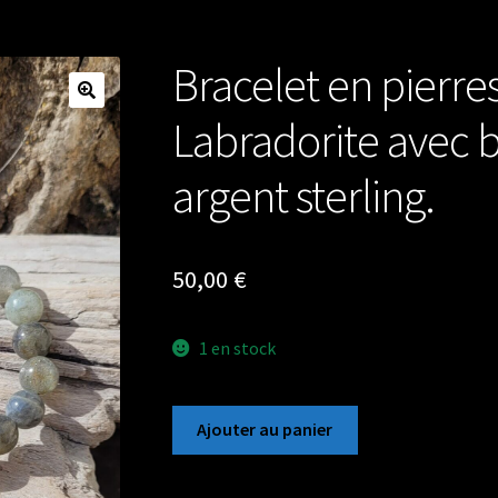
Bracelet en pierr
Labradorite avec 
argent sterling.
50,00
€
1 en stock
quantité
Ajouter au panier
de
Bracelet