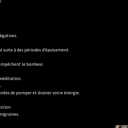
e.
négatives.
l suite à des périodes d’épuisement.
 empêchent le bonheur.
 méditation.
.
nées de pomper et drainer votre énergie.
stion.
 migraines.