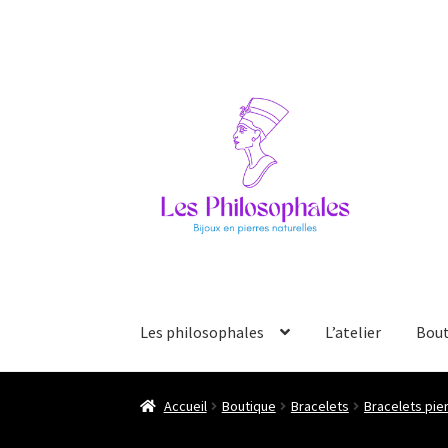
Aller
Aller
à
au
la
contenu
navigation
Les philosophales
L’atelier
Bout
Accueil
Boutique
Bracelets
Bracelets pier