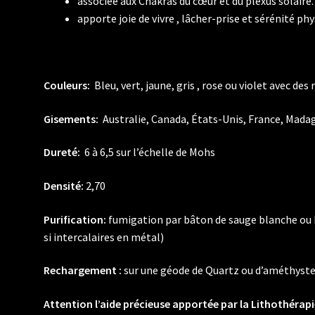
associée aux Chakras du cœur et du plexus solaire.
apporte joie de vivre , lâcher-prise et sérénité ph
Couleurs:
Bleu, vert, jaune, gris , rose ou violet avec des 
Gisements:
Australie, Canada, États-Unis, France, Madag
Dureté:
6 à 6,5 sur l’échelle de Mohs
Densité:
2,70
Purification:
fumigation par bâton de sauge blanche ou P
si intercalaires en métal)
Rechargement :
sur une géode de Quartz ou d’améthyste ,
Attention l’aide précieuse apportée par la Lithothérapie