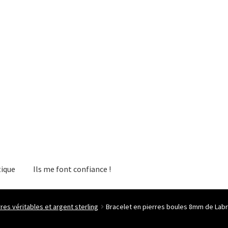
ique
Ils me font confiance !
res véritables et argent sterling
Bracelet en pierres boules 8mm de Labra