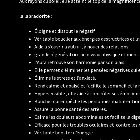
Aux rayons du soleil elle atteint le top de la magnificenc
la labradorite :
Éloigne et dissout le négatif
Véritable bouclier aux énergies destructrices et ,
Aide à s’ouvrir à autrui , à nouer des relations.
grande régénératrice au niveau physique et menta
l’Aura retrouve son harmonie par son biais.
Elle permet d’éliminer les pensées négatives qui
Élimine le stress et l’anxiété.
Rend calme et apaisé et facilite le sommeil et la
Hypersensible , elle aide à contrôler ses émotions
Bouclier qui empêche les personnes malintention
Assure la bonne santé des artères.
Calme les douleurs abdominales et facilite la dige
Efficace pour les troubles oculaires et contre les
Véritable booster d’énergie.