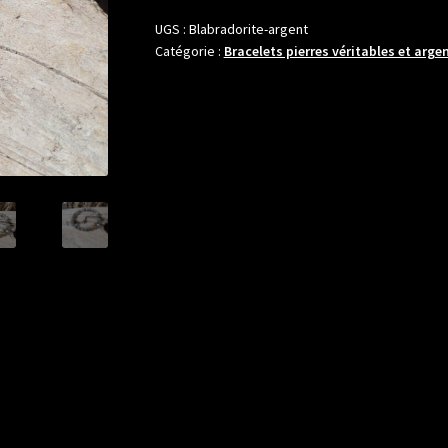
en
pierres
UGS :
Blabradorite-argent
Catégorie :
Bracelets pierres véritables et argen
boules
8mm
de
Labradorite
avec
boule
ajourée
en
argent
sterling.