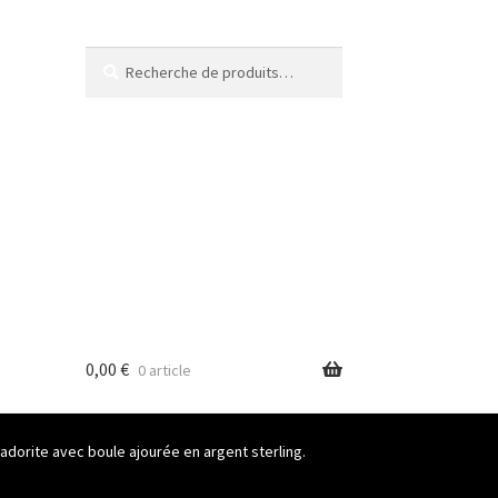
Recherche
Recherche
pour :
0,00
€
0 article
dorite avec boule ajourée en argent sterling.