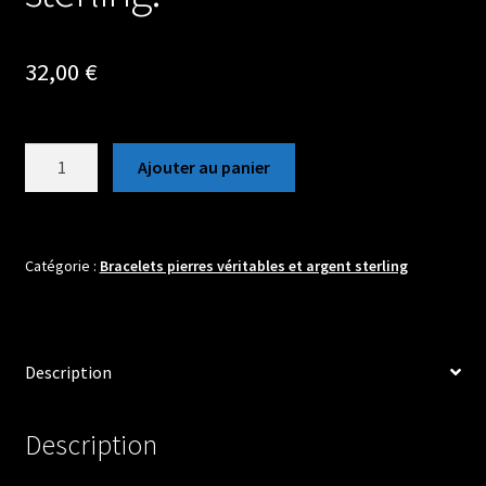
32,00
€
quantité
Ajouter au panier
de
Bracelet
en
pierres
Catégorie :
Bracelets pierres véritables et argent sterling
boules
6mm
de
Description
Tourmaline
avec
intercalaires
Description
en
argent