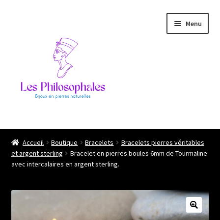
Aller
Aller
Menu
à
au
la
contenu
navigation
Ouvrir
Les philosophales
le
Accueil
Boutique
Bracelets
Bracelets pierres véritables
menu
et argent sterling
Bracelet en pierres boules 6mm de Tourmaline
L’atelier
enfant
avec intercalaires en argent sterling.
Boutique
Ils me font confiance !