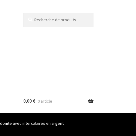
Recherche
Recherche
pour :
0,00
€
0 article
onite avec intercalaires en argent .