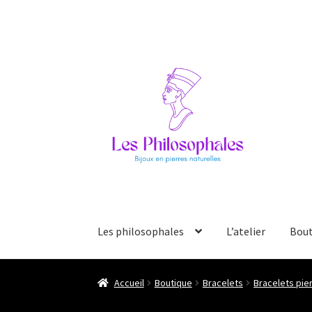
Aller
Aller
à
au
la
contenu
navigation
Les philosophales
L’atelier
Bout
Accueil
Boutique
Bracelets
Bracelets pier