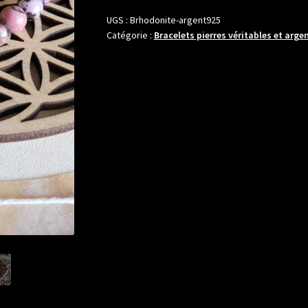
en
pierres
UGS :
Brhodonite-argent925
Catégorie :
Bracelets pierres véritables et argen
boules
6
mm
de
Rhodonite
avec
intercalaires
en
argent
.