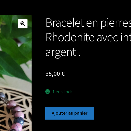
Bracelet en pierr
Rhodonite avec int
argent .
35,00
€
1 en stock
quantité
Ajouter au panier
de
Bracelet