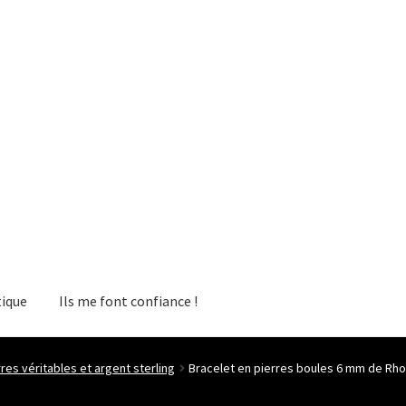
ique
Ils me font confiance !
res véritables et argent sterling
Bracelet en pierres boules 6 mm de Rhod