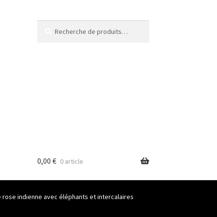
Recherche
Recherche
pour :
0,00
€
0 article
rose indienne avec éléphants et intercalaires