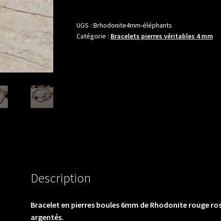
en
pierres
UGS :
Brhodonite4mm-éléphants
Catégorie :
Bracelets pierres véritables 4 mm
boules
4mm
de
Rhodonite
rouge
rose
indienne
avec
éléphants
et
intercalaires
argentés.
Description
Bracelet en pierres boules 6mm de Rhodonite rouge rose
argentés.