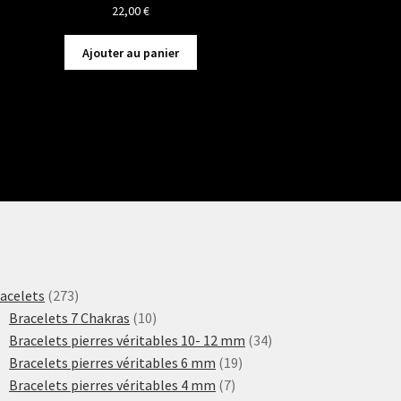
22,00
€
Ajouter au panier
273
acelets
273
produits
10
Bracelets 7 Chakras
10
produits
34
Bracelets pierres véritables 10- 12 mm
34
19
produits
Bracelets pierres véritables 6 mm
19
7
produits
Bracelets pierres véritables 4 mm
7