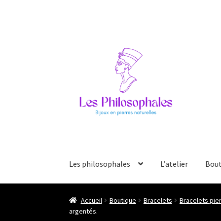
Aller
Aller
à
au
la
contenu
navigation
Les philosophales
L’atelier
Bout
Accueil
Boutique
Bracelets
Bracelets pie
argentés.