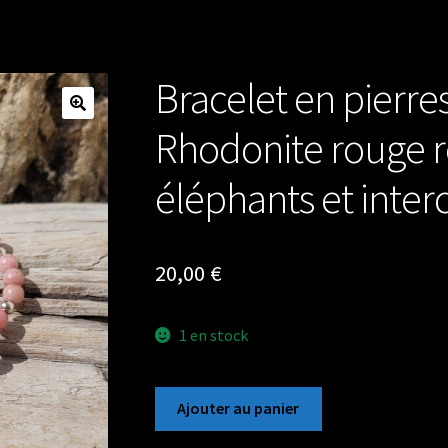
Bracelet en pierr
Rhodonite rouge r
éléphants et interc
20,00
€
1 en stock
quantité
Ajouter au panier
de
Bracelet