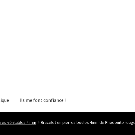
ique
Ils me font confiance !
rres véritables 4 mm
Bracelet en pierres boules 4mm de Rhodonite rouge 